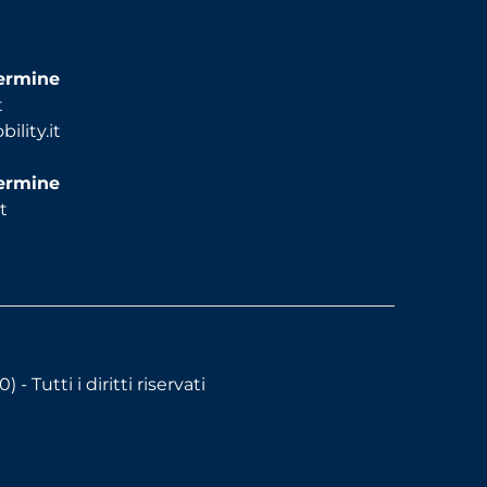
termine
t
lity.it
termine
t
Tutti i diritti riservati