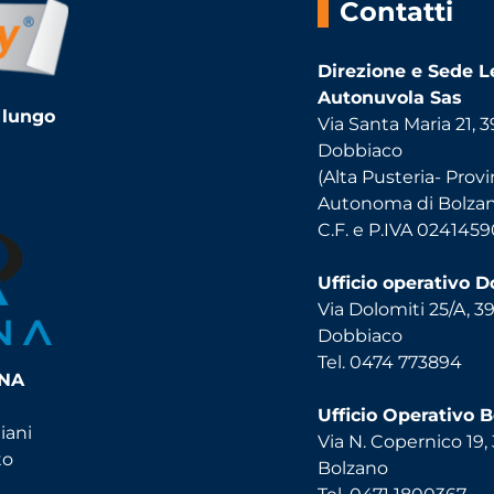
Contatti
Direzione e Sede L
Autonuvola Sas
 lungo
Via Santa Maria 21, 
Dobbiaco
(Alta Pusteria- Provi
Autonoma di Bolza
C.F. e P.IVA 024145
Ufficio operativo 
Via Dolomiti 25/A, 3
Dobbiaco
Tel. 0474 773894
INA
Ufficio Operativo 
iani
Via N. Copernico 19,
to
Bolzano