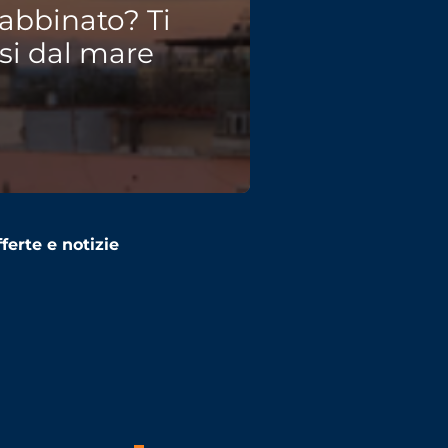
abbinato? Ti
si dal mare
ferte e notizie