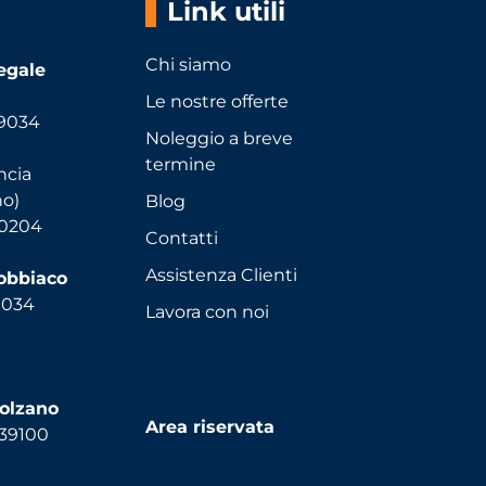
Link utili
Chi siamo
egale
Le nostre offerte
39034
Noleggio a breve
termine
ncia
no)
Blog
90204
Contatti
Assistenza Clienti
Dobbiaco
9034
Lavora con noi
Bolzano
Area riservata
 39100