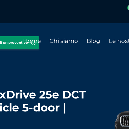
Home
Chi siamo
Blog
Le nost
di un preventivo
Drive 25e DCT
icle 5-door |