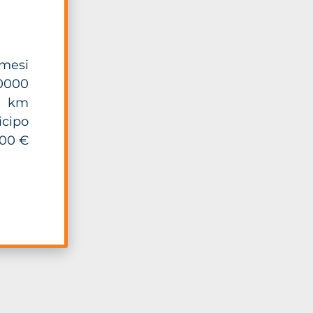
mesi
0000
km
icipo
00 €