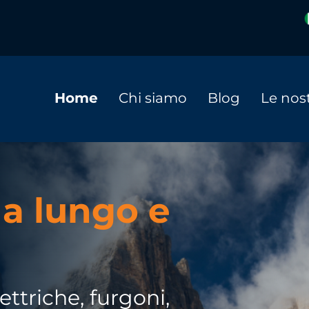
Home
Chi siamo
Blog
Le nost
 a lungo e
ttriche, furgoni,