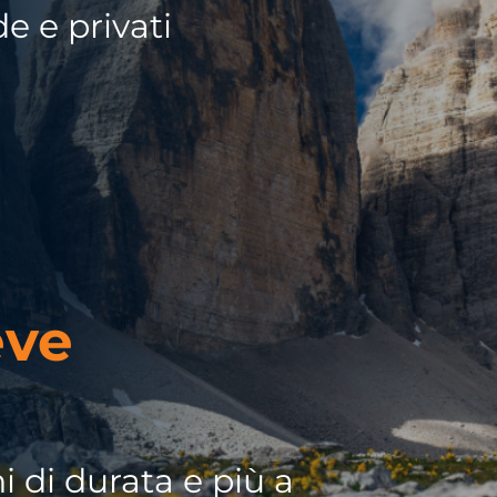
de e privati
eve
i di durata e più a