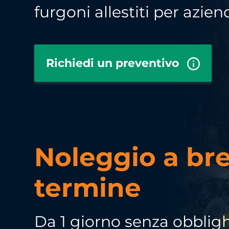
furgoni allestiti per azien
Richiedi un preventivo
Noleggio a br
termine
Da 1 giorno senza obbligh