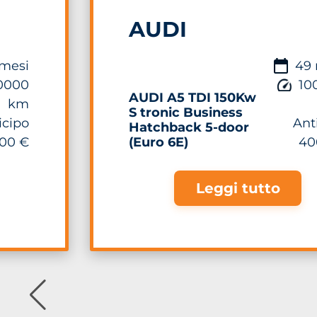
AUDI
mesi
49 
0000
10
AUDI A5 TDI 150Kw
km
S tronic Business
icipo
Ant
Hatchback 5-door
00 €
(Euro 6E)
40
Leggi tutto