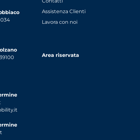
Contatti
Assistenza Clienti
Dobbiaco
9034
Lavora con noi
Bolzano
Area riservata
 39100
termine
t
lity.it
termine
t