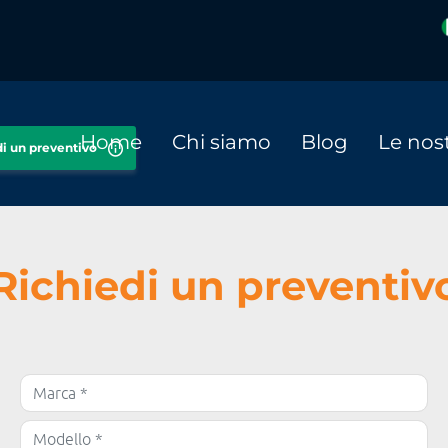
Home
Chi siamo
Blog
Le nost
di un preventivo
Richiedi un preventiv