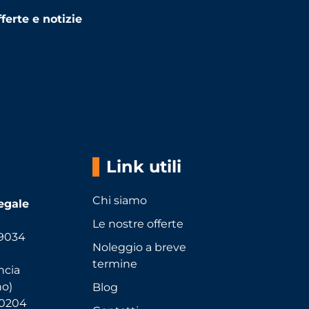
ferte e notizie
Link utili
Chi siamo
egale
Le nostre offerte
39034
Noleggio a breve
termine
ncia
no)
Blog
90204