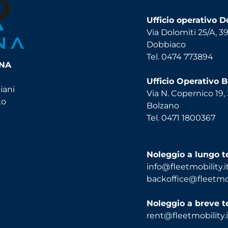
Ufficio operativo 
Via Dolomiti 25/A, 3
Dobbiaco
Tel. 0474 773894
INA
Ufficio Operativo 
iani
Via N. Copernico 19,
to
Bolzano
Tel. 0471 1800367
Noleggio a lungo 
info@fleetmobility.i
backoffice@fleetmobi
Noleggio a breve 
rent@fleetmobility.i